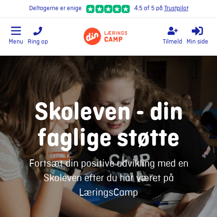
Deltagerne er enige
4.5 af 5 på
Trustpilot
Menu
Ring op
Tilmeld
Min side
Skoleven - din
faglige støtte
Fortsæt din positive udvikling med en
Skoleven efter du har været på
LæringsCamp