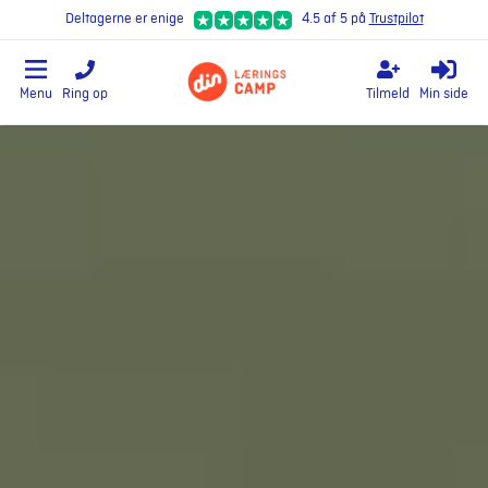
Deltagerne er enige
4.5 af 5 på
Trustpilot
Menu
Ring op
Tilmeld
Min side