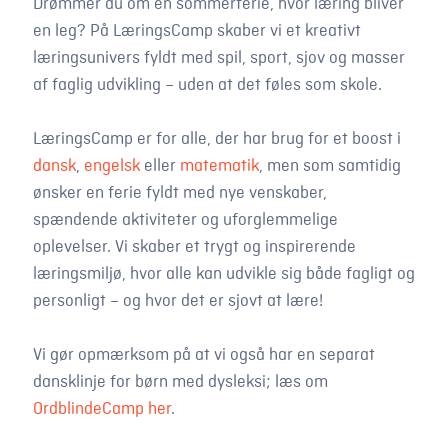
Drømmer du om en sommerferie, hvor læring bliver
en leg? På LæringsCamp skaber vi et kreativt
læringsunivers fyldt med spil, sport, sjov og masser
af faglig udvikling – uden at det føles som skole.
LæringsCamp er for alle, der har brug for et boost i
dansk
,
engelsk
eller
matematik
, men som samtidig
ønsker en ferie fyldt med nye venskaber,
spændende aktiviteter og uforglemmelige
oplevelser. Vi skaber et trygt og inspirerende
læringsmiljø, hvor alle kan udvikle sig både fagligt og
personligt – og hvor det er sjovt at lære!
Vi gør opmærksom på at vi også har en separat
dansklinje for børn med dysleksi; læs om
OrdblindeCamp her
.