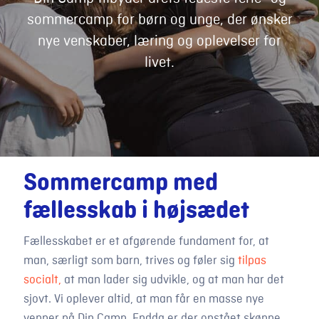
sommercamp for børn og unge, der ønsker
nye venskaber, læring og oplevelser for
livet.
Sommercamp med
fællesskab i højsædet
Fællesskabet er et afgørende fundament for, at
man, særligt som barn, trives og føler sig
tilpas
socialt,
at man lader sig udvikle, og at man har det
sjovt. Vi oplever altid, at man får en masse nye
venner på Din Camp. Endda er der opstået skønne