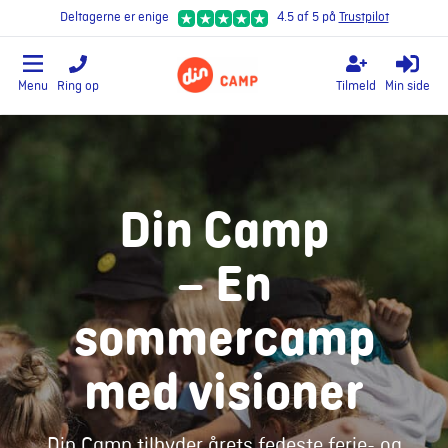
Deltagerne er enige
4.5 af 5 på
Trustpilot
Menu
Ring op
Tilmeld
Min side
Din Camp
– En
sommercamp
med visioner
Din Camp tilbyder årets fedeste ferie- og