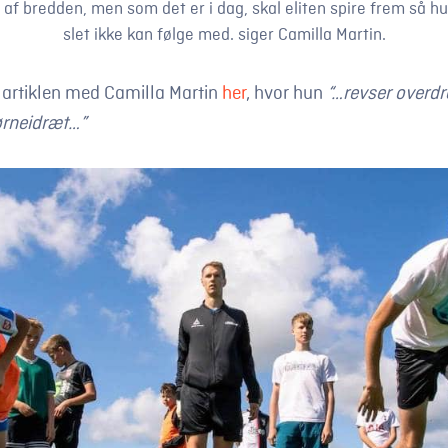
 af bredden, men som det er i dag, skal eliten spire frem så hu
slet ikke kan følge med. siger Camilla Martin.
 artiklen med Camilla Martin
her
, hvor hun
“…revser overdr
ørneidræt…”