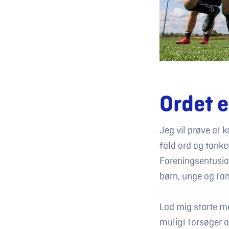
Ordet 
Jeg vil prøve at 
fald ord og tank
Foreningsentusias
børn, unge og fam
Lad mig starte m
muligt forsøger a