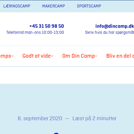
LÆRINGSCAMP
MAKERCAMP
SPORTSCAMP
+45 31 50 98 50
info@dincamp.dk
Telefontid man-ons 10:00-13:00
Skriv hvis du har spørgsmål
amps
Godt at vide
Om Din Camp
Bliv en del
8. september 2020
—
Læst på 2 minutter