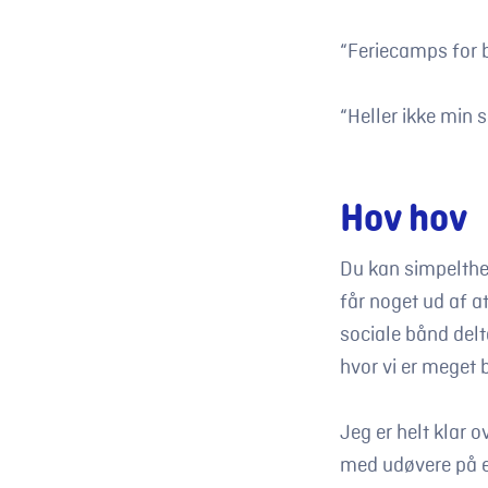
“Feriecamps for b
“Heller ikke min 
Hov hov
Du kan simpelthen
får noget ud af a
sociale bånd delt
hvor vi er meget 
Jeg er helt klar o
med udøvere på e