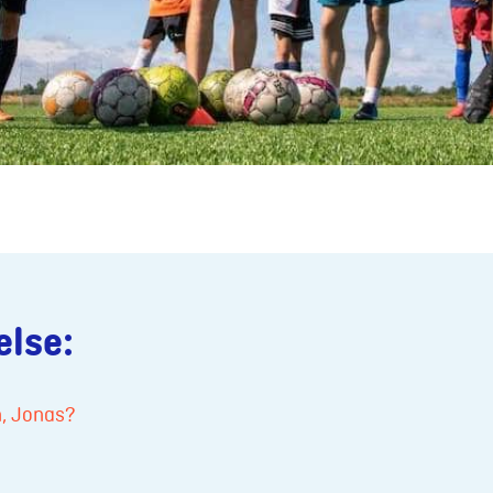
else:
rn, Jonas?