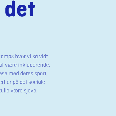
 det
amps hvor vi så vidt
 at være inkluderende.
iøse med deres sport,
rt er på det sociale
kulle være sjove.