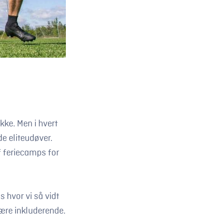
kke. Men i hvert
e eliteudøver.
f feriecamps for
 hvor vi så vidt
være inkluderende.