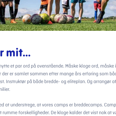
er mit…
knytte et par ord på ovenstående. Måske kloge ord, måske i
er der er samlet sammen efter mange års erfaring som båd
t. Instruktør på både bredde- og eliteplan. Og arrangør a
ilier.
ed at understrege, at vores camps er breddecamps. Camps
t rumme forskelligheder. De kloge kalder det vist nok at 