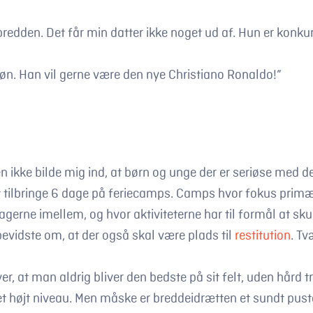
redden. Det får min datter ikke noget ud af. Hun er konk
søn. Han vil gerne være den nye Christiano Ronaldo!”
 ikke bilde mig ind, at børn og unge der er seriøse med de
t tilbringe 6 dage på feriecamps. Camps hvor fokus primæ
agerne imellem, og hvor aktiviteterne har til formål at sku
bevidste om, at der også skal være plads til
restitution
. Tv
ver, at man aldrig bliver den bedste på sit felt, uden hård 
t højt niveau. Men måske er breddeidrætten et sundt pust