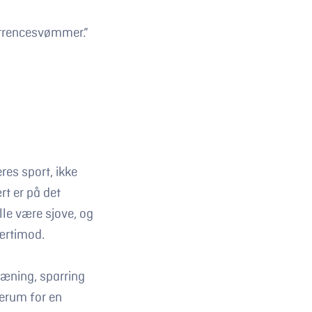
urrencesvømmer.”
res sport, ikke
rt er på det
lle være sjove, og
ærtimod.
træning, sparring
erum for en