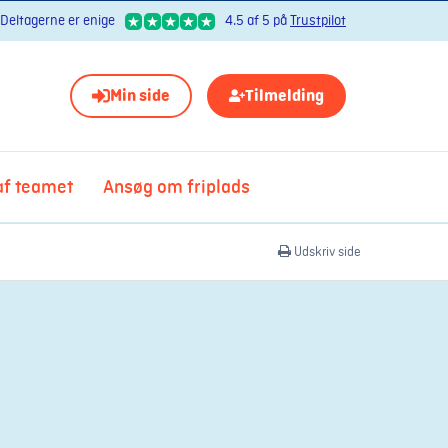
Deltagerne er enige
4.5 af 5 på
Trustpilot
Min side
Tilmelding
 af teamet
Ansøg om friplads
Udskriv side