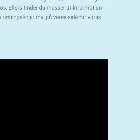
os. Ellers finder du masser af information
 retningslinjer mv. på vores side for vores