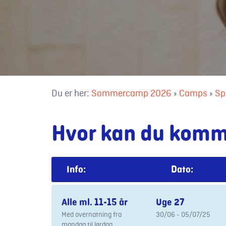
Du er her:
Sommercamp 2026
»
Camps
»
Sp
Hvor kan du kom
Info:
Dato:
Alle ml. 11-15 år
Uge 27
Med overnatning fra
30/06 - 05/07/25
mandag til lørdag