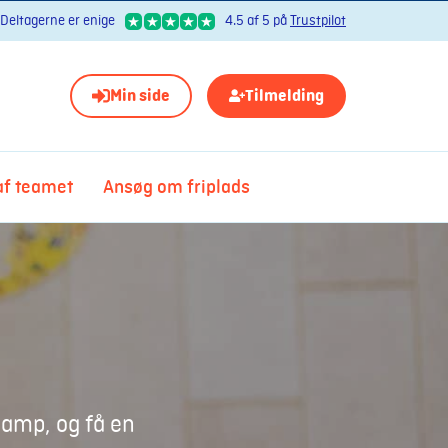
Deltagerne er enige
4.5 af 5 på
Trustpilot
Min side
Tilmelding
 af teamet
Ansøg om friplads
amp, og få en