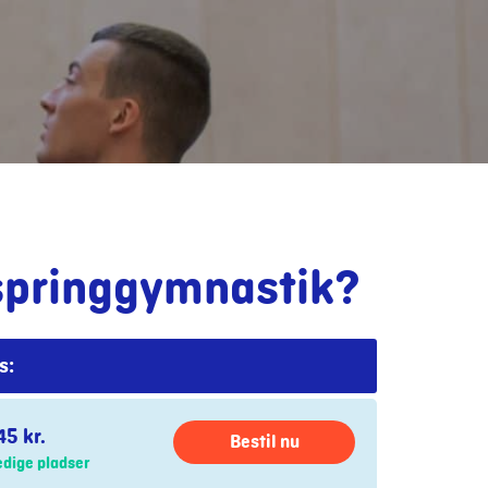
springgymnastik?
s:
5 kr.
Bestil nu
edige pladser