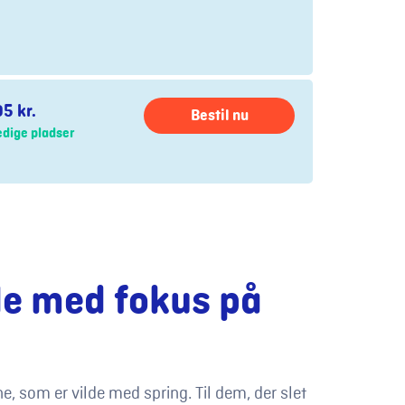
5 kr.
Bestil nu
edige pladser
le med fokus på
, som er vilde med spring. Til dem, der slet