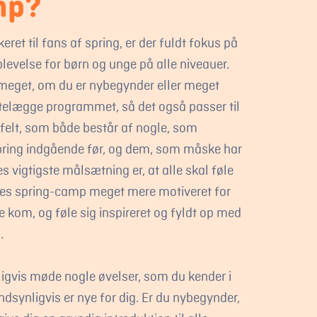
mp?
eret til fans af spring, er der fuldt fokus på
plevelse for børn og unge på alle niveauer.
 meget, om du er nybegynder eller meget
rettelægge programmet, så det også passer til
dt felt, som både består af nogle, som
pring indgående før, og dem, som måske har
res vigtigste målsætning er, at alle skal føle
res spring-camp meget mere motiveret for
 kom, og føle sig inspireret og fyldt op med
.
igvis møde nogle øvelser, som du kender i
dsynligvis er nye for dig. Er du nybegynder,