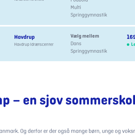
Fodbold
Multi
Springgymnastik
Vælg mellem
Havdrup
169
Dans
Havdrup Idrætscenter
L
Springgymnastik
mp – en sjov sommersko
Danmark. Og derfor er der også mange børn, unge og voksne