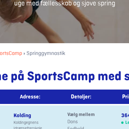
uge med fællesskab og sjove spring
ortsCamp
»
Springgymnastik
me på SportsCamp med 
Adresse:
Detaljer:
Pri
Vælg mellem
Kolding
364
Dans
Koldingegnens
L
Idrætsefterskole