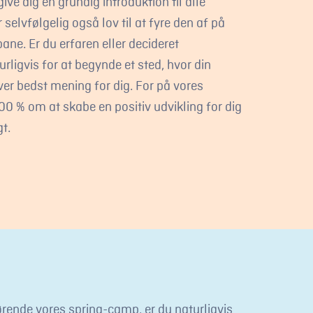
give dig en grundig introduktion til alle
selvfølgelig også lov til at fyre den af på
ane. Er du erfaren eller decideret
urligvis for at begynde et sted, hvor din
iver bedst mening for dig. For på vores
0 % om at skabe en positiv udvikling for dig
t.
rørende vores spring-camp, er du naturligvis