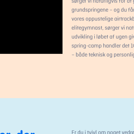
sørger vi naturligvis for at 
grundspringene – og du får 
vores oppustelige airtrackb
elitegymnast, sørger vi nat
udvikling i løbet af ugen g
spring-camp handler det 10
– både teknisk og personlig
Er du i tvivl om noget ved