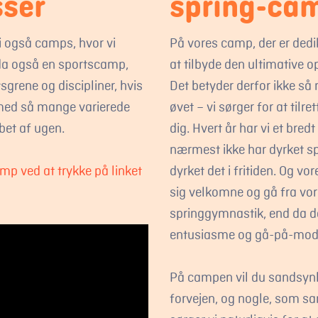
sser
spring-ca
i også camps, hvor vi
På vores camp, der er dedik
dda også en sportscamp,
at tilbyde den ultimative o
sgrene og discipliner, hvis
Det betyder derfor ikke så
 med så mange varierede
øvet – vi sørger for at til
øbet af ugen.
dig. Hvert år har vi et bre
nærmest ikke har dyrket s
mp ved at trykke på linket
dyrket det i fritiden. Og vo
sig velkomne og gå fra vo
springgymnastik, end da de
entusiasme og gå-på-mod
På campen vil du sandsynl
forvejen, og nogle, som san