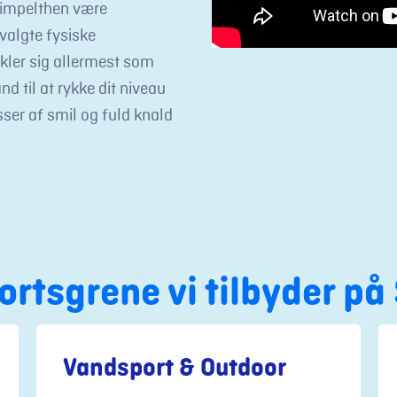
 simpelthen være
valgte fysiske
ikler sig allermest som
and til at rykke dit niveau
ser af smil og fuld knald
portsgrene vi tilbyder p
Vandsport & Outdoor