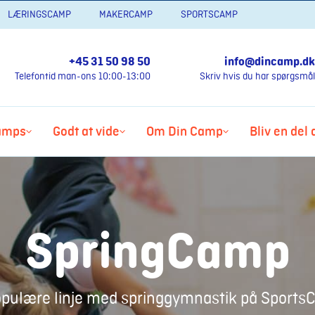
LÆRINGSCAMP
MAKERCAMP
SPORTSCAMP
+45 31 50 98 50
info@dincamp.dk
Telefontid man-ons 10:00-13:00
Skriv hvis du har spørgsmål
amps
Godt at vide
Om Din Camp
Bliv en del
SpringCamp
opulære linje med springgymnastik på SportsC