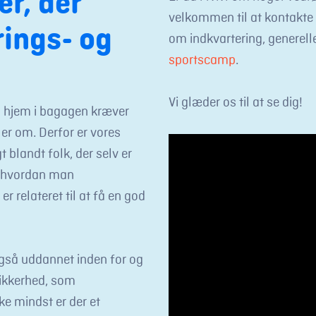
er, der
velkommen til at kontakte 
rings- og
om indkvartering, generelle
sportscamp
.
Vi glæder os til at se dig!
d hjem i bagagen kræver
ler om. Derfor er vores
 blandt folk, der selv er
, hvordan man
 er relateret til at få en god
også uddannet inden for og
sikkerhed, som
e mindst er der et