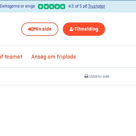
Deltagerne er enige
4.5 af 5 på
Trustpilot
Min side
Tilmelding
 af teamet
Ansøg om friplads
Udskriv side