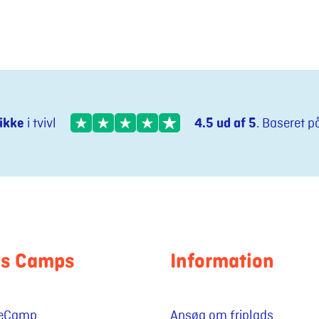
ikke
i tvivl
4.5 ud af 5
. Baseret p
es Camps
Information
ieCamp
Ansøg om friplads