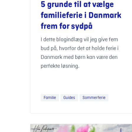
5 grunde til at vælge
familieferie i Danmark
frem for sydpå
I dette blogindlæg vil jeg give fem
bud på, hvorfor det at holde ferie i
Danmark med børn kan være den
perfekte løsning.
Familie
Guides
Sommerferie
Den ultimative familieferie i Danmark: fem f