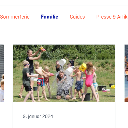
Sommerferie
Familie
Guides
Presse & Artik
 frem for sydpå
Find 15 børnevenlige destinationer til sommerferie
S
9. januar 2024