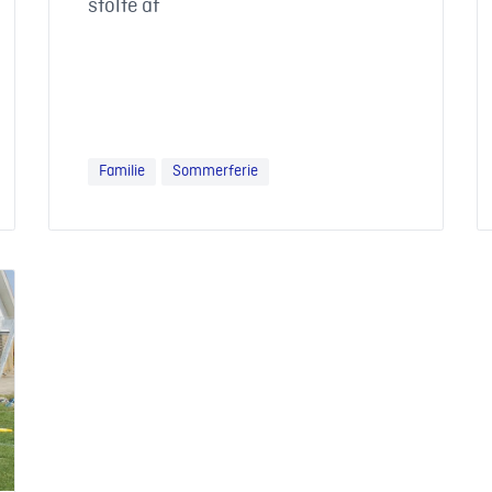
stolte af
Familie
Sommerferie