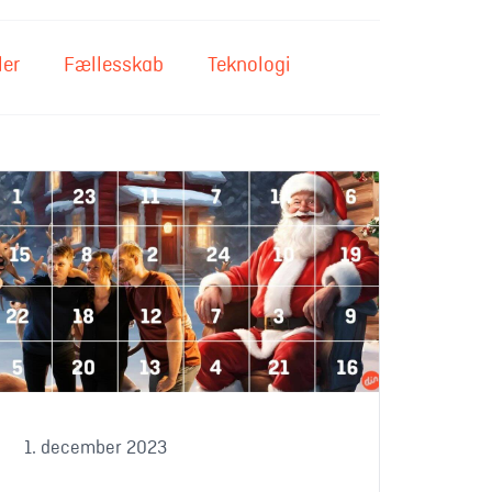
ler
Fællesskab
Teknologi
 i Danmark
kab en magisk december med juleaktiviteter for familien
1. december 2023