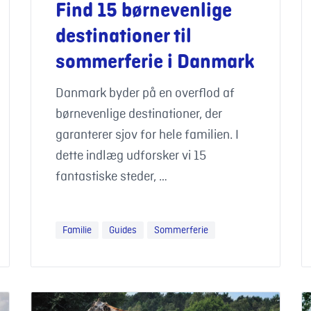
Find 15 børnevenlige
destinationer til
sommerferie i Danmark
Danmark byder på en overflod af
børnevenlige destinationer, der
garanterer sjov for hele familien. I
dette indlæg udforsker vi 15
fantastiske steder, …
Familie
Guides
Sommerferie
ordele ved at vælge en dansk ferie
Familieferie i dyrenes vidunderlige verden
F