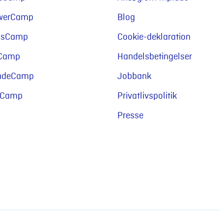
owerCamp
Blog
gsCamp
Cookie-deklaration
Camp
Handelsbetingelser
indeCamp
Jobbank
sCamp
Privatlivspolitik
Presse