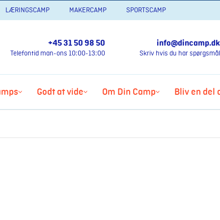
LÆRINGSCAMP
MAKERCAMP
SPORTSCAMP
+45 31 50 98 50
info@dincamp.dk
Telefontid man-ons 10:00-13:00
Skriv hvis du har spørgsmål
amps
Godt at vide
Om Din Camp
Bliv en del