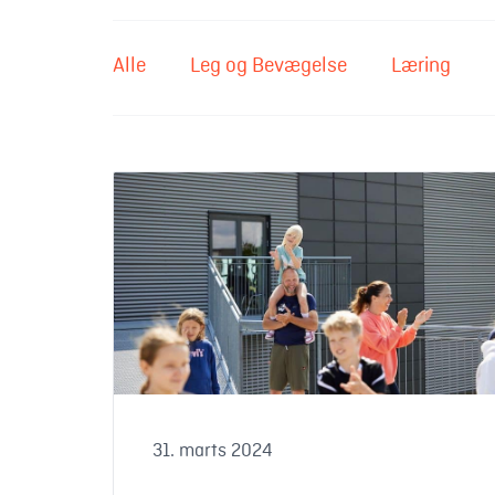
Alle
Leg og Bevægelse
Læring
5 grunde til at vælge familieferie i Danmark
31. marts 2024